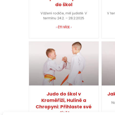
do škol
Vážení rodiče, milí judisté. V
V te
termínu 24.2. – 28.2.2025
- ČTI VÍCE -
Judo do škol v
Jak
Kroměříži, Hulíně a
N
Chropyni: Přihlaste své
dítě!