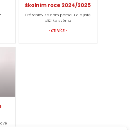
školním roce 2024/2025
z
Prázdniny se nám pomalu ale jistě
blíží ke svému
- ČTI VÍCE -
e
nově