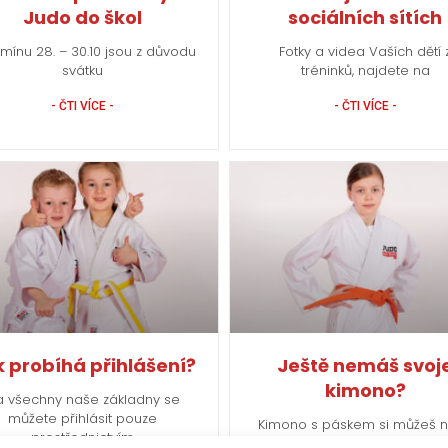
Judo do škol
sociálních sítích
rmínu 28. – 30.10 jsou z důvodu
Fotky a videa Vaších dětí 
svátku
tréninků, najdete na
- ČTI VÍCE -
- ČTI VÍCE -
 probíhá přihlášení?
Ještě nemáš svoj
kimono?
a všechny naše základny se
můžete přihlásit pouze
Kimono s páskem si můžeš 
prostřednictvím
objednat na našem