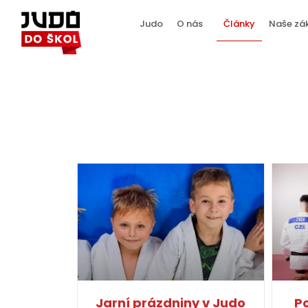
Judo
O nás
Články
Naše zá
Jarní prázdniny v Judo
P