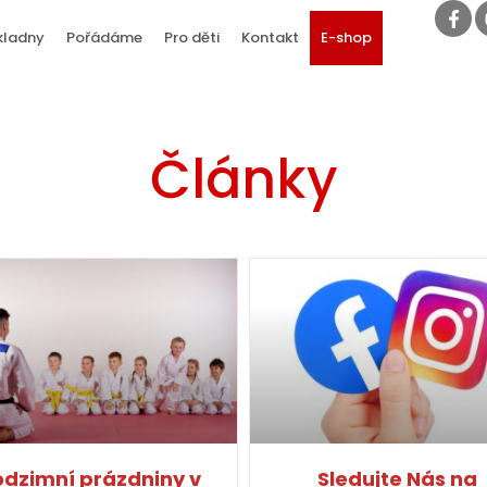
kladny
Pořádáme
Pro děti
Kontakt
E-shop
Články
odzimní prázdniny v
Sledujte Nás na